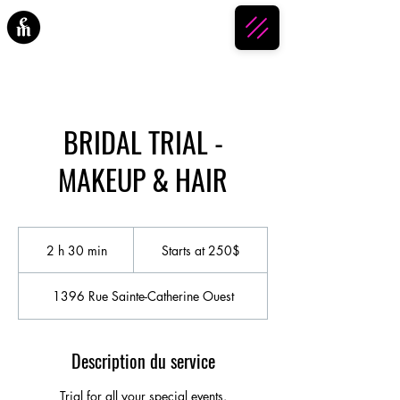
ESPACE MAKEUP
BRIDAL TRIAL -
MAKEUP & HAIR
Starts
at
2 h 30 min
2
Starts at 250$
250$
h
3
1396 Rue Sainte-Catherine Ouest
0
m
i
n
Description du service
Trial for all your special events.