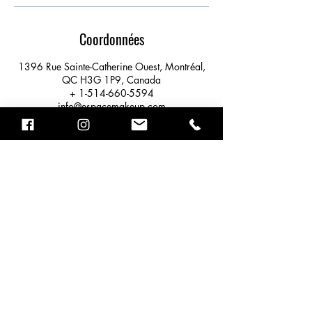
Coordonnées
1396 Rue Sainte-Catherine Ouest, Montréal,
QC H3G 1P9, Canada
+ 1-514-660-5594
info@espacemakeup.com
STUDIO ESPACE MAKEUP
1396 rue Ste-Catherine Ouest #327,
MONTRÉAL QC, H3G 1P9
info@espacemakeup.com