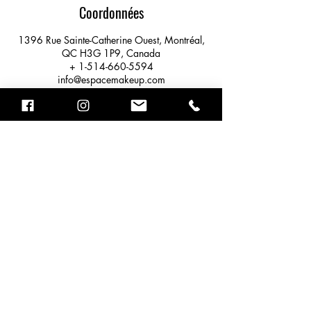
Coordonnées
1396 Rue Sainte-Catherine Ouest, Montréal,
QC H3G 1P9, Canada
+ 1-514-660-5594
info@espacemakeup.com
STUDIO ESPACE MAKEUP
1396 rue Ste-Catherine Ouest #327,
MONTRÉAL QC, H3G 1P9
info@espacemakeup.com
+ 1-514- 660-5594