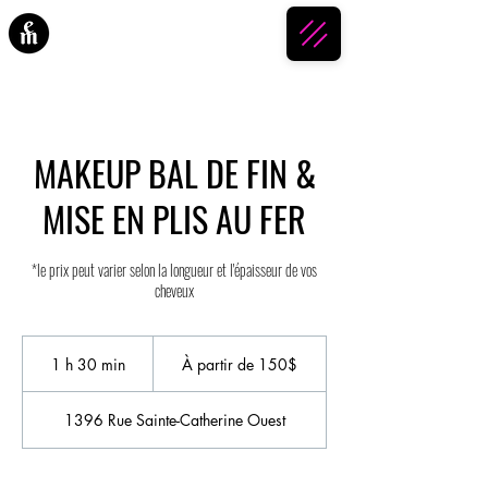
ESPACE MAKEUP
MAKEUP BAL DE FIN &
MISE EN PLIS AU FER
*le prix peut varier selon la longueur et l'épaisseur de vos
cheveux
À
partir
1 h 30 min
1
À partir de 150$
de
150$
3
0
1396 Rue Sainte-Catherine Ouest
m
i
n